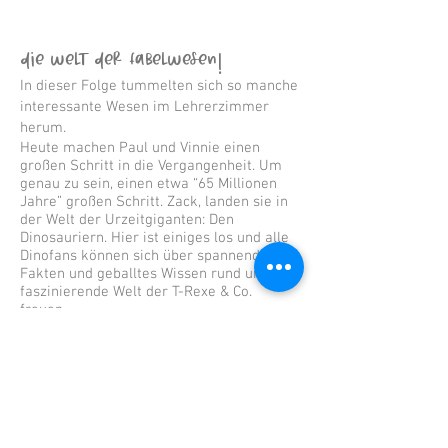
DIE WELT der Fabelwesen!
In dieser Folge tummelten sich so manche
interessante Wesen im Lehrerzimmer
herum.
Heute machen Paul und Vinnie einen
großen Schritt in die Vergangenheit. Um
genau zu sein, einen etwa “65 Millionen
Jahre” großen Schritt. Zack, landen sie in
der Welt der Urzeitgiganten: Den
Dinosauriern. Hier ist einiges los und alle
Dinofans können sich über spannende
Fakten und geballtes Wissen rund um die
faszinierende Welt der T-Rexe & Co.
freuen.
Warum sind Dinosaurier überhaupt so
groß geworden? Warum war der kleinste
Dino der größte Fund für die Wissenschaft
und wo auf der Welt haben wir noch nicht
nach ihnen gesucht?