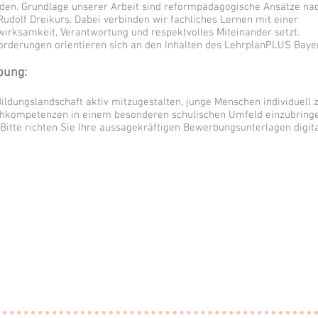
en. Grundlage unserer Arbeit sind reformpädagogische Ansätze na
Rudolf Dreikurs. Dabei verbinden wir fachliches Lernen mit einer
wirksamkeit, Verantwortung und respektvolles Miteinander setzt.
orderungen orientieren sich an den Inhalten des LehrplanPLUS Baye
bung:
ildungslandschaft aktiv mitzugestalten, junge Menschen individuell 
achkompetenzen in einem besonderen schulischen Umfeld einzubring
Bitte richten Sie Ihre aussagekräftigen Bewerbungsunterlagen digit