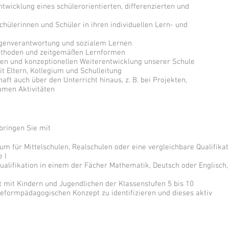
twicklung eines schülerorientierten, differenzierten und
hülerinnen und Schüler in ihren individuellen Lern- und
Eigenverantwortung und sozialem Lernen
ethoden und zeitgemäßen Lernformen
hen und konzeptionellen Weiterentwicklung unserer Schule
 Eltern, Kollegium und Schulleitung
t auch über den Unterricht hinaus, z. B. bei Projekten,
amen Aktivitäten
 bringen Sie mit
m für Mittelschulen, Realschulen oder eine vergleichbare Qualifikat
 I
ualifikation in einem der Fächer Mathematik, Deutsch oder Englisch,
 mit Kindern und Jugendlichen der Klassenstufen 5 bis 10
reformpädagogischen Konzept zu identifizieren und dieses aktiv