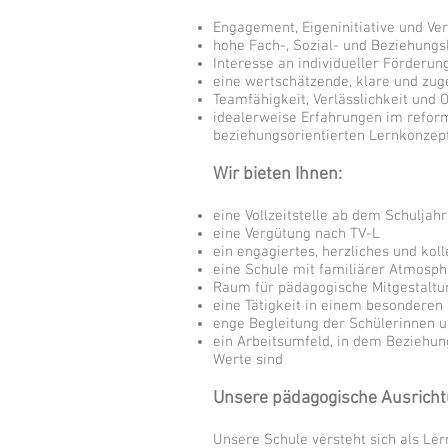
Engagement, Eigeninitiative und V
hohe Fach-, Sozial- und Beziehun
Interesse an individueller Förder
eine wertschätzende, klare und zu
Teamfähigkeit, Verlässlichkeit und
idealerweise Erfahrungen im reform
beziehungsorientierten Lernkonzep
Wir bieten Ihnen:
eine Vollzeitstelle ab dem Schuljah
eine Vergütung nach TV-L
ein engagiertes, herzliches und kol
eine Schule mit familiärer Atmos
Raum für pädagogische Mitgestaltu
eine Tätigkeit in einem besondere
enge Begleitung der Schülerinnen u
ein Arbeitsumfeld, in dem Beziehun
Werte sind
Unsere pädagogische Ausricht
Unsere Schule versteht sich als Le