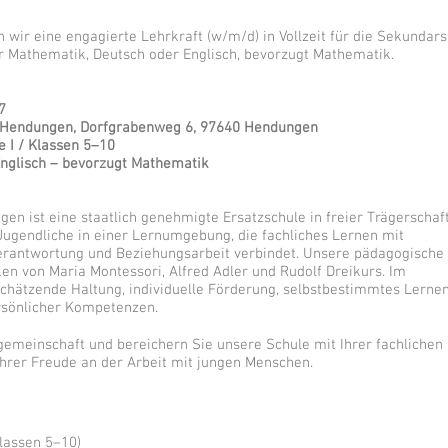
wir eine engagierte Lehrkraft (w/m/d) in Vollzeit für die Sekundars
er Mathematik, Deutsch oder Englisch, bevorzugt Mathematik.
7
le Hendungen, Dorfgrabenweg 6, 97640 Hendungen
e I / Klassen 5–10
Englisch – bevorzugt Mathematik
en ist eine staatlich genehmigte Ersatzschule in freier Trägerschaft
 Jugendliche in einer Lernumgebung, die fachliches Lernen mit
verantwortung und Beziehungsarbeit verbindet. Unsere pädagogische
ken von Maria Montessori, Alfred Adler und Rudolf Dreikurs. Im
schätzende Haltung, individuelle Förderung, selbstbestimmtes Lerne
rsönlicher Kompetenzen.
gemeinschaft und bereichern Sie unsere Schule mit Ihrer fachlichen
 Ihrer Freude an der Arbeit mit jungen Menschen.
Klassen 5–10)