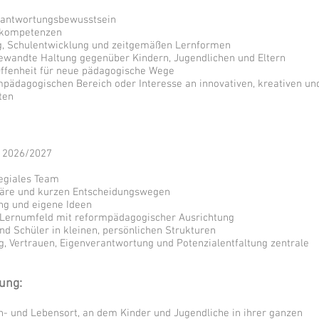
erantwortungsbewusstsein
gskompetenzen
ung, Schulentwicklung und zeitgemäßen Lernformen
gewandte Haltung gegenüber Kindern, Jugendlichen und Eltern
 Offenheit für neue pädagogische Wege
pädagogischen Bereich oder Interesse an innovativen, kreativen un
ten
r 2026/2027
legiales Team
phäre und kurzen Entscheidungswegen
ng und eigene Ideen
n Lernumfeld mit reformpädagogischer Ausrichtung
nd Schüler in kleinen, persönlichen Strukturen
g, Vertrauen, Eigenverantwortung und Potenzialentfaltung zentrale
ung:
rn- und Lebensort, an dem Kinder und Jugendliche in ihrer ganzen